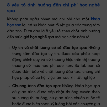
8 yếu tố ảnh hưởng đến chi phí học nghề
spa
Không phải ngẫu nhiên mà chi phí cho một
khóa
học spa
lại có sự khác biệt rõ rệt giữa các trung tâm
đào tạo. Dưới đây là 8 yếu tố then chốt ảnh hưởng
đến mức
giá học nghề spa
mà bạn cần nắm rõ:
Uy tín và chất lượng cơ sở đào tạo spa:
Những
trung tâm đào tạo uy tín, được cấp phép hoạt
động chính quy và có thương hiệu trên thị trường
thường có mức học phí cao hơn. Bù lại, bạn sẽ
được đảm bảo về chất lượng đào tạo, chứng chỉ
hợp pháp và cơ hội việc làm sau khi tốt nghiệp.
Chương trình đào tạo spa:
Những khóa học spa
có giáo trình được cập nhật thường xuyên theo
xu hướng thị trường, có giáo trình chuẩn quốc tế
hoặc được biên soạn kỹ lưỡng bởi các chuyên gia