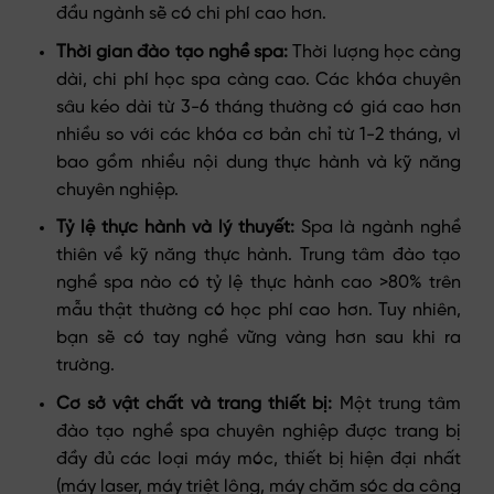
đầu ngành sẽ có chi phí cao hơn.
Thời gian đào tạo nghề spa:
Thời lượng học càng
dài, chi phí học spa càng cao. Các khóa chuyên
sâu kéo dài từ 3-6 tháng thường có giá cao hơn
nhiều so với các khóa cơ bản chỉ từ 1-2 tháng, vì
bao gồm nhiều nội dung thực hành và kỹ năng
chuyên nghiệp.
Tỷ lệ thực hành và lý thuyết:
Spa là ngành nghề
thiên về kỹ năng thực hành. Trung tâm đào tạo
nghề spa nào có tỷ lệ thực hành cao >80% trên
mẫu thật thường có học phí cao hơn. Tuy nhiên,
bạn sẽ có tay nghề vững vàng hơn sau khi ra
trường.
Cơ sở vật chất và trang thiết bị:
Một trung tâm
đào tạo nghề spa chuyên nghiệp được trang bị
đầy đủ các loại máy móc, thiết bị hiện đại nhất
(máy laser, máy triệt lông, máy chăm sóc da công