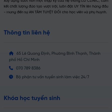
xây dựng suốt hơn một thập kỷ của hệ thống LG CLINIC, cam
kết chất lượng đào tạo vượt trội, luôn đặt UY TÍN lên hàng đầu
- mang đến sự AN TÂM TUYỆT ĐỐI cho học viên và phụ huynh.
Thông tin liên hệ
65 Lê Quang Định, Phường Bình Thạnh, Thành
phố Hồ Chí Minh
070 789 8386
Bộ phận tư vấn tuyển sinh làm việc 24/7
Khóa học tuyển sinh