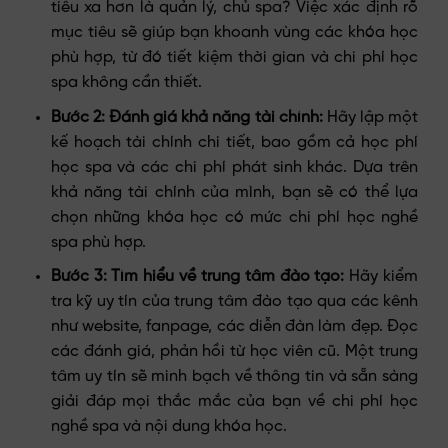
tiêu xa hơn là quản lý, chủ spa? Việc xác định rõ
mục tiêu sẽ giúp bạn khoanh vùng các khóa học
phù hợp, từ đó tiết kiệm thời gian và chi phí học
spa không cần thiết.
Bước 2: Đánh giá khả năng tài chính:
Hãy lập một
kế hoạch tài chính chi tiết, bao gồm cả học phí
học spa và các chi phí phát sinh khác. Dựa trên
khả năng tài chính của mình, bạn sẽ có thể lựa
chọn những khóa học có mức chi phí học nghề
spa phù hợp.
Bước 3: Tìm hiểu về trung tâm đào tạo:
Hãy kiểm
tra kỹ uy tín của trung tâm đào tạo qua các kênh
như website, fanpage, các diễn đàn làm đẹp. Đọc
các đánh giá, phản hồi từ học viên cũ. Một trung
tâm uy tín sẽ minh bạch về thông tin và sẵn sàng
giải đáp mọi thắc mắc của bạn về chi phí học
nghề spa và nội dung khóa học.