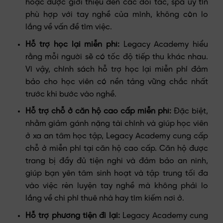
hoặc được giới thiệu đến các đối tác, spa uy tín
phù hợp với tay nghề của mình, không còn lo
lắng về vấn đề tìm việc.
Hỗ trợ học lại miễn phí:
Legacy Academy hiểu
rằng mỗi người sẽ có tốc độ tiếp thu khác nhau.
Vì vậy, chính sách hỗ trợ học lại miễn phí đảm
bảo cho học viên có nền tảng vững chắc nhất
trước khi bước vào nghề.
Hỗ trợ chỗ ở căn hộ cao cấp miễn phí:
Đặc biệt,
nhằm giảm gánh nặng tài chính và giúp học viên
ở xa an tâm học tập, Legacy Academy cung cấp
chỗ ở miễn phí tại căn hộ cao cấp. Căn hộ được
trang bị đầy đủ tiện nghi và đảm bảo an ninh,
giúp bạn yên tâm sinh hoạt và tập trung tối đa
vào việc rèn luyện tay nghề mà không phải lo
lắng về chi phí thuê nhà hay tìm kiếm nơi ở.
Hỗ trợ phương tiện đi lại:
Legacy Academy cung