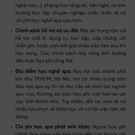
nghệ cao,…), phòng học rộng rãi, tiện nghi, và môi
trường học tập chuyên nghiệp chắc chắn sẽ có
chi phí học nghề spa cao hơn.
Chính sách hỗ trợ và ưu đãi:
Một số trung tâm có
hỗ trợ chỗ ở, dụng cụ học tập, cấp chứng chỉ
miễn phí, hoặc cam kết giới thiệu việc làm sau khi
học xong. Các chính sách này cũng ảnh hưởng
đến mức học phí tổng thể.
Địa điểm học nghề spa:
Học tại các thành phố
lớn như TP.HCM, Hà Nội, nơi có nhiều trung tâm
đào tạo spa uy tín và nhu cầu về nhân lực ngành
spa cao, thường có mức học phí cao hơn so với
các tỉnh thành nhỏ. Tuy nhiên, đổi lại, bạn sẽ có
nhiều lựa chọn về khóa học và cơ hội việc làm đa
dạng.
Chi phí học spa phát sinh khác:
Ngoài học phí
chính, bạn cũng cần tính toán đến các khoản chi