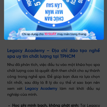
Chọn khóa học spa thông minh sẽ tiết kiệm chi phí học
nghề spa
Legacy Academy – Địa chỉ đào tạo nghề
spa uy tín chất lượng tại TPHCM
Như đã phân tích, việc đầu tư vào một khóa học spa
chất lượng cao là quyết định then chốt cho sự thành
công trong nghề spa. Để giúp bạn đưa ra lựa chọn
tốt nhất, sau đây là 8 lý do cụ thể vì sao bạn nên
xem xét
Legacy Academy
làm nơi khởi đầu sự
nghiệp của mình.
Học phí minh bạch, không phát sinh:
Tại Legacy