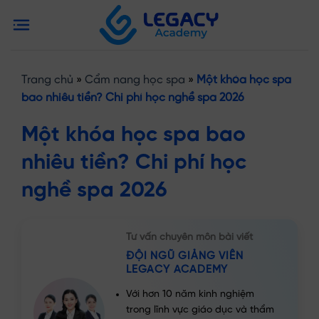
Bỏ
Ngô Tú Anh
qua
Đã nhận tư vấn
nội
48 phút trước
dung
Trang chủ
»
Cẩm nang học spa
»
Một khóa học spa
bao nhiêu tiền? Chi phí học nghề spa 2026
Một khóa học spa bao
nhiêu tiền? Chi phí học
nghề spa 2026
Tư vấn chuyên môn bài viết
ĐỘI NGŨ GIẢNG VIÊN
LEGACY ACADEMY
Với hơn 10 năm kinh nghiệm
trong lĩnh vực giáo dục và thẩm