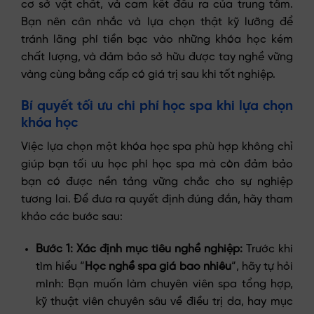
cơ sở vật chất, và cam kết đầu ra của trung tâm.
Bạn nên cân nhắc và lựa chọn thật kỹ lưỡng để
tránh lãng phí tiền bạc vào những khóa học kém
chất lượng, và đảm bảo sở hữu được tay nghề vững
vàng cùng bằng cấp có giá trị sau khi tốt nghiệp.
Bí quyết tối ưu chi phí học spa khi lựa chọn
khóa học
Việc lựa chọn một khóa học spa phù hợp không chỉ
giúp bạn tối ưu học phí học spa mà còn đảm bảo
bạn có được nền tảng vững chắc cho sự nghiệp
tương lai. Để đưa ra quyết định đúng đắn, hãy tham
khảo các bước sau:
Bước 1: Xác định mục tiêu nghề nghiệp:
Trước khi
tìm hiểu “
Học nghề spa giá bao nhiêu
“, hãy tự hỏi
mình: Bạn muốn làm chuyên viên spa tổng hợp,
kỹ thuật viên chuyên sâu về điều trị da, hay mục