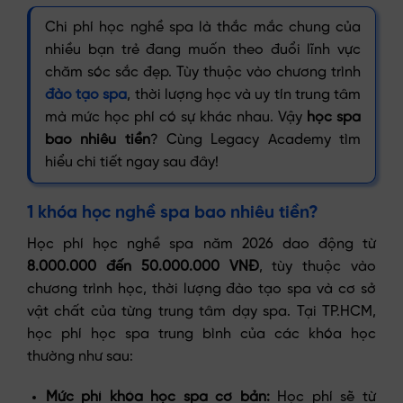
Chi phí học nghề spa là thắc mắc chung của
nhiều bạn trẻ đang muốn theo đuổi lĩnh vực
chăm sóc sắc đẹp. Tùy thuộc vào chương trình
đào tạo spa
, thời lượng học và uy tín trung tâm
mà mức học phí có sự khác nhau. Vậy
học spa
bao nhiêu tiền
? Cùng Legacy Academy tìm
hiểu chi tiết ngay sau đây!
1 khóa học nghề spa bao nhiêu tiền?
Học phí học nghề spa năm 2026 dao động từ
8.000.000 đến 50.000.000 VNĐ
, tùy thuộc vào
chương trình học, thời lượng đào tạo spa và cơ sở
vật chất của từng trung tâm dạy spa. Tại TP.HCM,
học phí học spa trung bình của các khóa học
thường như sau:
Mức phí khóa học spa cơ bản:
Học phí sẽ từ