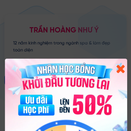
TRẦN HOÀNG
NHƯ Ý
12 năm kinh nghiệm trong ngành spa & làm đẹp
toàn diện
XEM CHI TIẾT
Trò chuyện cùng
Tư vấn viên Legacy Academy