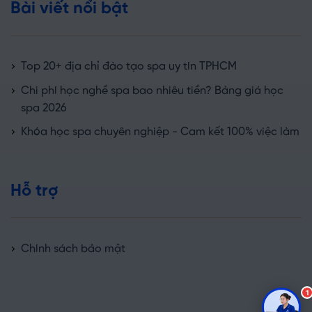
Bài viết nổi bật
Top 20+ địa chỉ đào tạo spa uy tín TPHCM
Chi phí học nghề spa bao nhiêu tiền? Bảng giá học
spa 2026
Khóa học spa chuyên nghiệp - Cam kết 100% việc làm
Hỗ trợ
Chính sách bảo mật
1