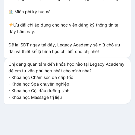
 Miễn phí ký túc xá

– Chứng chỉ chăm sóc sắc đẹp chuyên sâu
Ưu đãi chỉ áp dụng cho học viên đăng ký thông tin tại 
– Chứng chỉ đào tạo nghề quốc gia
đây hôm nay.

– Chứng nhận kỹ thuật viên Spa quốc tế
Để lại SĐT ngay tại đây, Legacy Academy sẽ giữ chỗ ưu 
đãi và thiết kế lộ trình học chi tiết cho chị nhé!
Chị đang quan tâm đến khóa học nào tại Legacy Academy 
để em tư vấn phù hợp nhất cho mình nha?

- Khóa học Chăm sóc da cấp tốc

- Khóa học Spa chuyên nghiệp

- Khóa học Gội đầu dưỡng sinh 

- Khóa học Massage trị liệu
Kế thừa tri thức - Phát triển tương lai
Legacy Academy kế thừa nền tảng tri thức và uy tín đã được