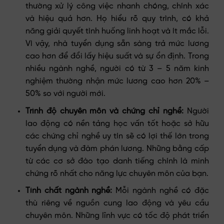
thường xử lý công việc nhanh chóng, chính xác
và hiệu quả hơn. Họ hiểu rõ quy trình, có khả
năng giải quyết tình huống linh hoạt và ít mắc lỗi.
Vì vậy, nhà tuyển dụng sẵn sàng trả mức lương
cao hơn để đổi lấy hiệu suất và sự ổn định. Trong
nhiều ngành nghề, người có từ 3 – 5 năm kinh
nghiệm thường nhận mức lương cao hơn 20% –
50% so với người mới.
Trình độ chuyên môn và chứng chỉ nghề:
Người
lao động có nền tảng học vấn tốt hoặc sở hữu
các chứng chỉ nghề uy tín sẽ có lợi thế lớn trong
tuyển dụng và đàm phán lương. Những bằng cấp
từ các cơ sở đào tạo danh tiếng chính là minh
chứng rõ nhất cho năng lực chuyên môn của bạn.
Tính chất ngành nghề:
Mỗi ngành nghề có đặc
thù riêng về nguồn cung lao động và yêu cầu
chuyên môn. Những lĩnh vực có tốc độ phát triển