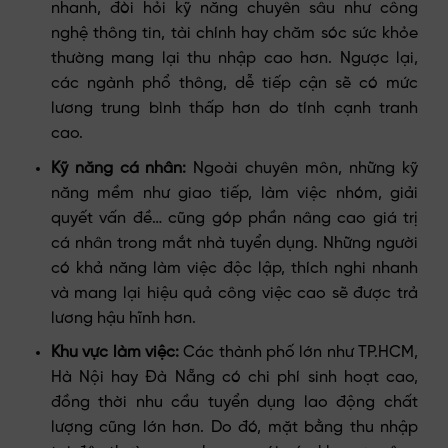
nhanh, đòi hỏi kỹ năng chuyên sâu như công
nghệ thông tin, tài chính hay chăm sóc sức khỏe
thường mang lại thu nhập cao hơn. Ngược lại,
các ngành phổ thông, dễ tiếp cận sẽ có mức
lương trung bình thấp hơn do tính cạnh tranh
cao.
Kỹ năng cá nhân:
Ngoài chuyên môn, những kỹ
năng mềm như giao tiếp, làm việc nhóm, giải
quyết vấn đề… cũng góp phần nâng cao giá trị
cá nhân trong mắt nhà tuyển dụng. Những người
có khả năng làm việc độc lập, thích nghi nhanh
và mang lại hiệu quả công việc cao sẽ được trả
lương hậu hĩnh hơn.
Khu vực làm việc:
Các thành phố lớn như TP.HCM,
Hà Nội hay Đà Nẵng có chi phí sinh hoạt cao,
đồng thời nhu cầu tuyển dụng lao động chất
lượng cũng lớn hơn. Do đó, mặt bằng thu nhập