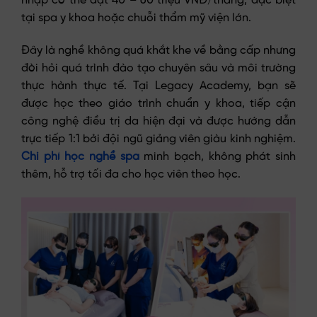
nhập có thể đạt 40 – 60 triệu VNĐ/tháng, đặc biệt
tại spa y khoa hoặc chuỗi thẩm mỹ viện lớn.
Đây là nghề không quá khắt khe về bằng cấp nhưng
đòi hỏi quá trình đào tạo chuyên sâu và môi trường
thực hành thực tế. Tại Legacy Academy, bạn sẽ
được học theo giáo trình chuẩn y khoa, tiếp cận
công nghệ điều trị da hiện đại và được hướng dẫn
trực tiếp 1:1 bởi đội ngũ giảng viên giàu kinh nghiệm.
Chi phí học nghề spa
minh bạch, không phát sinh
thêm, hỗ trợ tối đa cho học viên theo học.