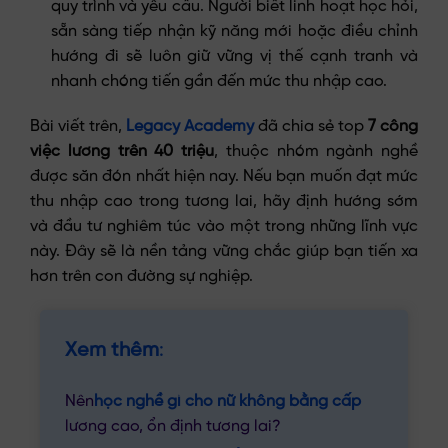
quy trình và yêu cầu. Người biết linh hoạt học hỏi,
sẵn sàng tiếp nhận kỹ năng mới hoặc điều chỉnh
hướng đi sẽ luôn giữ vững vị thế cạnh tranh và
nhanh chóng tiến gần đến mức thu nhập cao.
Bài viết trên,
Legacy Academy
đã chia sẻ top
7 công
việc lương trên 40 triệu
, thuộc nhóm ngành nghề
được săn đón nhất hiện nay. Nếu bạn muốn đạt mức
thu nhập cao trong tương lai, hãy định hướng sớm
và đầu tư nghiêm túc vào một trong những lĩnh vực
này. Đây sẽ là nền tảng vững chắc giúp bạn tiến xa
hơn trên con đường sự nghiệp.
Xem thêm
:
Nên
học nghề gì cho nữ không bằng cấp
lương cao, ổn định tương lai?