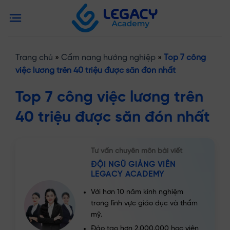
Bỏ
Phan Hồng Hạnh
qua
Được tặng khóa gội đầu dưỡng sinh
nội
48 phút trước
dung
Trang chủ
»
Cẩm nang hướng nghiệp
»
Top 7 công
việc lương trên 40 triệu được săn đón nhất
Top 7 công việc lương trên
40 triệu được săn đón nhất
Tư vấn chuyên môn bài viết
ĐỘI NGŨ GIẢNG VIÊN
LEGACY ACADEMY
Với hơn 10 năm kinh nghiệm
trong lĩnh vực giáo dục và thẩm
mỹ.
Đào tạo hơn 2.000.000 học viên