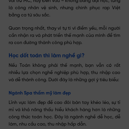
vai trò MC, hay Đen Vâu – không bằng đại học, từng
là công nhân vệ sinh, nhưng chinh phục rap Việt
bằng ca từ sâu sắc.
Quan trọng nhất, thay vì tự ti vì điểm yếu, mỗi người
cần nhận ra và phát triển thế mạnh của mình để tìm
ra con đường thành công phù hợp.
Học dốt toán thì làm nghề gì?
Nếu Toán không phải thế mạnh, bạn vẫn có rất
nhiều lựa chọn nghề nghiệp phù hợp, thu nhập cao
và dễ thành công. Dưới đây là những gợi ý tiêu biểu:
Ngành Spa thẩm mỹ làm đẹp
Lĩnh vực làm đẹp đề cao đôi bàn tay khéo léo, sự tỉ
mỉ và khả năng thấu hiểu khách hàng hơn là những
công thức toán học. Đây là ngành nghề dễ học, dễ
làm, nhu cầu cao, thu nhập hấp dẫn.