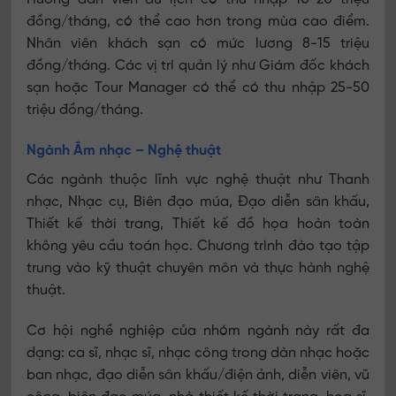
đồng/tháng, có thể cao hơn trong mùa cao điểm.
Nhân viên khách sạn có mức lương 8-15 triệu
đồng/tháng. Các vị trí quản lý như Giám đốc khách
sạn hoặc Tour Manager có thể có thu nhập 25-50
triệu đồng/tháng.
Ngành Âm nhạc – Nghệ thuật
Các ngành thuộc lĩnh vực nghệ thuật như Thanh
nhạc, Nhạc cụ, Biên đạo múa, Đạo diễn sân khấu,
Thiết kế thời trang, Thiết kế đồ họa hoàn toàn
không yêu cầu toán học. Chương trình đào tạo tập
trung vào kỹ thuật chuyên môn và thực hành nghệ
thuật.
Cơ hội nghề nghiệp của nhóm ngành này rất đa
dạng: ca sĩ, nhạc sĩ, nhạc công trong dàn nhạc hoặc
ban nhạc, đạo diễn sân khấu/điện ảnh, diễn viên, vũ