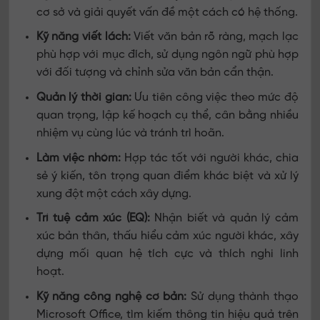
cơ sở và giải quyết vấn đề một cách có hệ thống.
Kỹ năng viết lách:
Viết văn bản rõ ràng, mạch lạc
phù hợp với mục đích, sử dụng ngôn ngữ phù hợp
với đối tượng và chỉnh sửa văn bản cẩn thận.
Quản lý thời gian:
Ưu tiên công việc theo mức độ
quan trọng, lập kế hoạch cụ thể, cân bằng nhiều
nhiệm vụ cùng lúc và tránh trì hoãn.
Làm việc nhóm:
Hợp tác tốt với người khác, chia
sẻ ý kiến, tôn trọng quan điểm khác biệt và xử lý
xung đột một cách xây dựng.
Trí tuệ cảm xúc (EQ):
Nhận biết và quản lý cảm
xúc bản thân, thấu hiểu cảm xúc người khác, xây
dựng mối quan hệ tích cực và thích nghi linh
hoạt.
Kỹ năng công nghệ cơ bản:
Sử dụng thành thạo
Microsoft Office, tìm kiếm thông tin hiệu quả trên