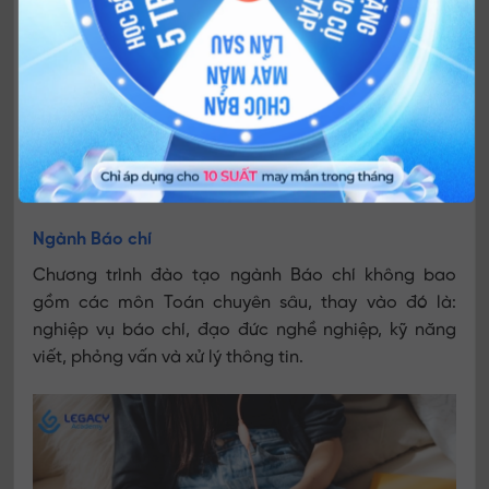
Làm việc tại các agency truyền thông.
Mức lương khởi điểm của ngành này dao động 7-12
triệu đồng/tháng. Sau 2-3 năm kinh nghiệm, chuyên
viên PR có thể có thu nhập 15-25 triệu đồng/tháng.
Những vị trí quản lý cấp cao như PR Manager hoặc
Communications Director có thể kiếm 30-60 triệu
đồng/tháng.
Ngành Báo chí
Chương trình đào tạo ngành Báo chí không bao
gồm các môn Toán chuyên sâu, thay vào đó là:
nghiệp vụ báo chí, đạo đức nghề nghiệp, kỹ năng
viết, phỏng vấn và xử lý thông tin.