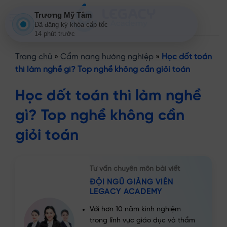
Bỏ
Trương Mỹ Tâm
qua
Đã đăng ký khóa cấp tốc
nội
14 phút trước
dung
Trang chủ
»
Cẩm nang hướng nghiệp
»
Học dốt toán
thì làm nghề gì? Top nghề không cần giỏi toán
Học dốt toán thì làm nghề
gì? Top nghề không cần
giỏi toán
Tư vấn chuyên môn bài viết
ĐỘI NGŨ GIẢNG VIÊN
LEGACY ACADEMY
Với hơn 10 năm kinh nghiệm
trong lĩnh vực giáo dục và thẩm