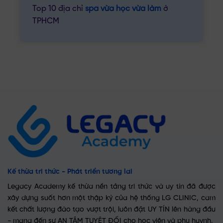
Top 10 địa chỉ
spa vừa học vừa làm
ở
TPHCM
Kế thừa tri thức - Phát triển tương lai
Legacy Academy kế thừa nền tảng tri thức và uy tín đã được
xây dựng suốt hơn một thập kỷ của hệ thống LG CLINIC, cam
kết chất lượng đào tạo vượt trội, luôn đặt UY TÍN lên hàng đầu
- mang đến sự AN TÂM TUYỆT ĐỐI cho học viên và phụ huynh.