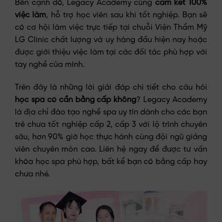
Bên cạnh đó, Legacy Academy cũng
cam kết 100%
việc làm
, hỗ trợ học viên sau khi tốt nghiệp. Bạn sẽ
có cơ hội làm việc trực tiếp tại chuỗi Viện Thẩm Mỹ
LG Clinic chất lượng và uy hàng đầu hiện nay hoặc
được giới thiệu việc làm tại các đối tác phù hợp với
tay nghề của mình.
Trên đây là những lời giải đáp chi tiết cho câu hỏi
học spa có cần bằng cấp không
? Legacy Academy
là địa chỉ đào tạo nghề spa uy tín dành cho các bạn
trẻ chưa tốt nghiệp cấp 2, cấp 3 với lộ trình chuyên
sâu, hơn 90% giờ học thực hành cùng đội ngũ giảng
viên chuyên môn cao. Liên hệ ngay để được tư vấn
khóa học spa phù hợp, bất kể bạn có bằng cấp hay
chưa nhé.