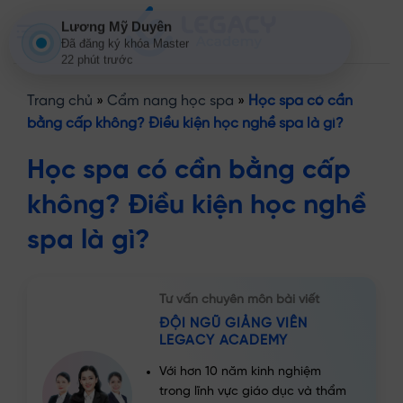
Bỏ
Lương Mỹ Duyên
qua
Đã đăng ký khóa Master
nội
22 phút trước
dung
Trang chủ
»
Cẩm nang học spa
»
Học spa có cần
bằng cấp không? Điều kiện học nghề spa là gì?
Học spa có cần bằng cấp
không? Điều kiện học nghề
spa là gì?
Tư vấn chuyên môn bài viết
ĐỘI NGŨ GIẢNG VIÊN
LEGACY ACADEMY
Với hơn 10 năm kinh nghiệm
trong lĩnh vực giáo dục và thẩm