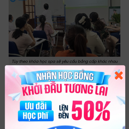
Trò chuyện cùng
Tư vấn viên Legacy Academy
Tùy theo khóa học spa sẽ yêu cầu bằng cấp khác nhau
Điều kiện đăng ký tùy thuộc từng khóa học spa:
Có khóa mở rộng cho mọi đối tượng, không cần
bằng cấp.
Có khóa yêu cầu thi đầu vào hoặc xét tuyển hồ
sơ (thường là các khóa chuyên sâu, nâng cao).