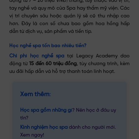
động từ 7 – 20 triệu VNĐ/tháng, tùy thuộc vào vị trí,
tay nghề và quy mô của Spa hay thẩm mỹ viện. Các
vị trí chuyên sâu hoặc quản lý sẽ có thu nhập cao
hơn. Đây là con số chưa bao gồm hoa hồng hấp
dẫn từ dịch vụ, sản phẩm và tiền tip.
Học nghề spa tốn bao nhiêu tiền?
Chi phí học nghề spa
tại Legacy Academy dao
động từ
15 đến 60 triệu đồng
, tùy chương trình, kèm
ưu đãi hấp dẫn và hỗ trợ thanh toán linh hoạt.
Xem thêm
:
Học spa gồm những gì
? Nên học ở đâu uy
tín?
Kinh nghiệm học spa
dành cho người mới.
Xem ngay!