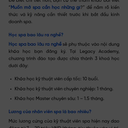
Để biết chi tiết hơn, bạn có thể tham khảo bài viết
“
Muốn mở spa cần học những gì
?” để nắm rõ kiến
thức và kỹ năng cần thiết trước khi bắt đầu kinh
doanh spa.
Học spa bao lâu ra nghề?
Học spa bao lâu ra nghề
sẽ phụ thuộc vào nội dung
khóa học bạn đăng ký. Tại Legacy Academy,
chương trình đào tạo được chia thành 3 khoá học
dưới đây:
Khóa học kỹ thuật viên cấp tốc: 10 buổi.
Khóa học kỹ thuật viên chuyên nghiệp: 1 tháng.
Khóa học Master chuyên sâu: 1 – 1.5 tháng.
Lương của nhân viên spa là bao nhiêu?
Mức lương cứng của kỹ thuật viên spa hiện nay dao