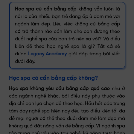
Học spa có cần bằng cấp không
vẫn luôn là
nỗi lo của nhiều bạn trẻ đang ấp ủ đam mê với
ngành làm đẹp. Liệu việc không có bằng cấp
có trở thành rào cản làm cho con đường theo
đuổi nghề spa của bạn trở nên xa vời? Và điều
kiện để theo học nghề spa là gì? Tất cả sẽ
được
Legacy Academy
giải đáp trong bài viết
dưới đây.
Học spa có cần bằng cấp không?
Học spa không yêu cầu bằng cấp quá cao
như ở
các ngành nghề khác, bởi điều này phụ thuộc vào
địa chỉ bạn lựa chọn để theo học. Hầu hết các trung
tâm dạy nghề spa hiện nay đều tạo điều kiện tối đa
để mọi người có thể theo đuổi đam mê làm đẹp mà
không quá đặt nặng vấn đề bằng cấp. Vì ngành spa
tập trung chủ yếu vào tay nghề, kỹ năng thực hành