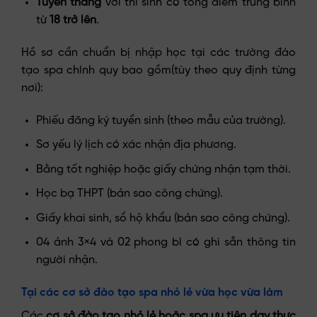
Tuyển thẳng
với thí sinh có tổng điểm trung bình
từ
18 trở lên
.
Hồ sơ cần chuẩn bị nhập học tại các trường đào
tạo spa chính quy bao gồm(tùy theo quy định từng
nơi):
Phiếu đăng ký tuyển sinh (theo mẫu của trường).
Sơ yếu lý lịch có xác nhận địa phương.
Bằng tốt nghiệp hoặc giấy chứng nhận tạm thời.
Học bạ THPT (bản sao công chứng).
Giấy khai sinh, sổ hộ khẩu (bản sao công chứng).
04 ảnh 3×4 và 02 phong bì có ghi sẵn thông tin
người nhận.
Tại các cơ sở đào tạo spa nhỏ lẻ vừa học vừa làm
Các
cơ sở đào tạo nhỏ lẻ hoặc spa ưu tiên dạy thực