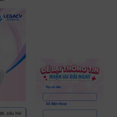
Họ và tên
Số điện thoại
ặt, câu hỏi