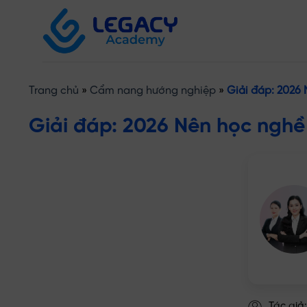
Bỏ
qua
nội
dung
Trang chủ
»
Cẩm nang hướng nghiệp
»
Giải đáp: 2026 
Giải đáp: 2026 Nên học nghề
Tác giả