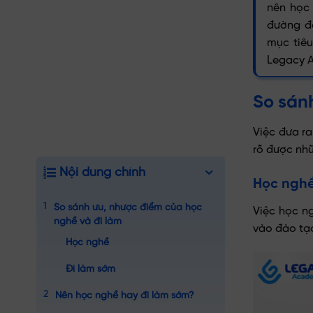
nên học 
đường đ
mục tiê
Legacy A
So sán
Việc đưa ra
rõ được nhữ
Nội dung chính
Học ngh
So sánh ưu, nhược điểm của học
Việc học ng
nghề và đi làm
vào đào tạo
Học nghề
Đi làm sớm
Nên học nghề hay đi làm sớm?