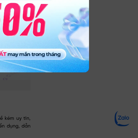
Chat
ề kém uy tín,
zalo
ển dụng, dẫn