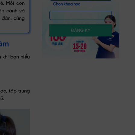
rẻ. Mỗi con
Chọn khóa học
àn cảnh và
 đắn, cùng
ĐĂNG KÝ
làm
 khi bạn hiểu
ao, tập trung
ể.