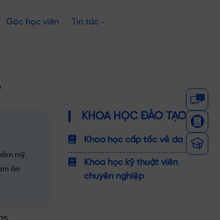
Góc học viên
Tin tức
?
KHÓA HỌC ĐÀO TẠO
Khóa học cấp tốc về da
thẩm mỹ.
Khóa học kỹ thuật viên
làm ổn
chuyên nghiệp
/25