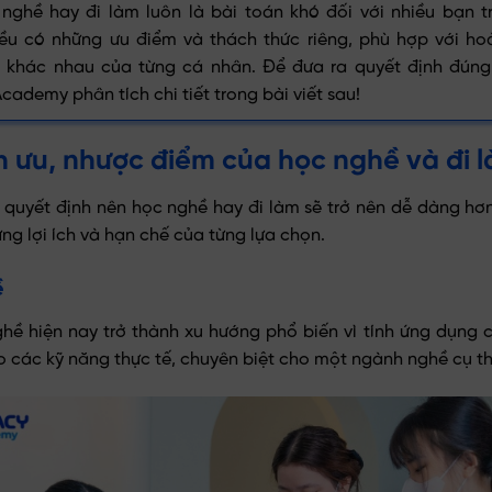
nghề hay đi làm luôn là bài toán khó đối với nhiều bạn t
ều có những ưu điểm và thách thức riêng, phù hợp với ho
u khác nhau của từng cá nhân. Để đưa ra quyết định đúng
cademy phân tích chi tiết trong bài viết sau!
h ưu, nhược điểm của học nghề và đi 
 quyết định nên học nghề hay đi làm sẽ trở nên dễ dàng hơn
ng lợi ích và hạn chế của từng lựa chọn.
ề
hề hiện nay trở thành xu hướng phổ biến vì tính ứng dụng c
 các kỹ năng thực tế, chuyên biệt cho một ngành nghề cụ th