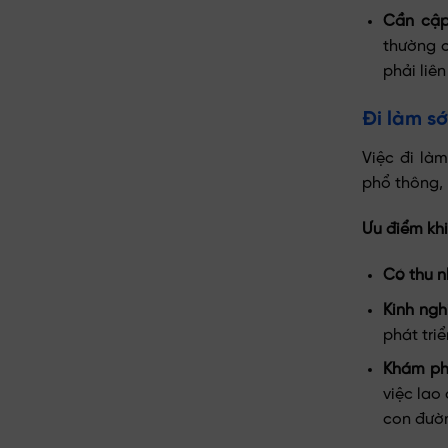
Cần cập 
thường 
phải liên
Đi làm s
Việc đi là
phổ thông,
Ưu điểm khi
Có thu 
Kinh ngh
phát tri
Khám ph
việc lao
con đườn