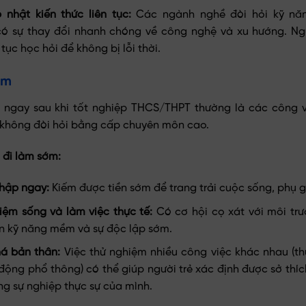
nhật kiến thức liên tục:
Các ngành nghề đòi hỏi kỹ nă
có sự thay đổi nhanh chóng về công nghệ và xu hướng. Ng
 tục học hỏi để không bị lỗi thời.
ớm
m ngay sau khi tốt nghiệp THCS/THPT thường là các công 
 không đòi hỏi bằng cấp chuyên môn cao.
 đi làm sớm:
nhập ngay:
Kiếm được tiền sớm để trang trải cuộc sống, phụ g
iệm sống và làm việc thực tế:
Có cơ hội cọ xát với môi trư
ển kỹ năng mềm và sự độc lập sớm.
á bản thân:
Việc thử nghiệm nhiều công việc khác nhau (t
 động phổ thông) có thể giúp người trẻ xác định được sở thí
g sự nghiệp thực sự của mình.