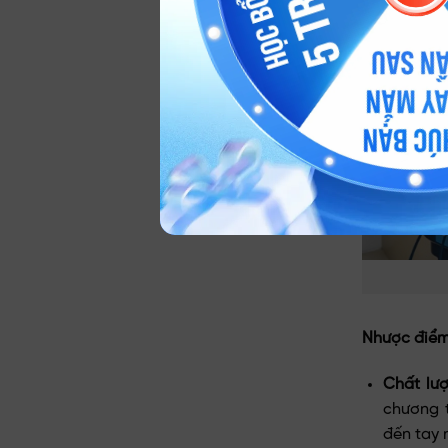
ỹ
Nhược điểm
Chất lư
chương 
đến tay 