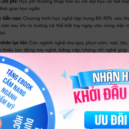
m chi phí:
Học phí thường thấp hơn so với đại học và tiết kiệ
thời gian học ngắn.
 tiễn cao:
Chương trình học nghề tập trung 80-90% vào t
viên sau khi ra trường có thể bắt tay ngay vào công việc
ại.
nhân lực lớn
: Các ngành nghề như spa, phun xăm, nail, tóc,
n thiếu lao động tay nghề, bằng cấp/chứng chỉ nghề giú
 việc làm.
hu nhập tốt
: Nhiều nghề lương khởi điểm 8-15 triệu/tháng 
nghiệp
: Một số nghề như spa, chăm sóc da, nail… có thể tự 
u khi thành thạo kỹ năng.