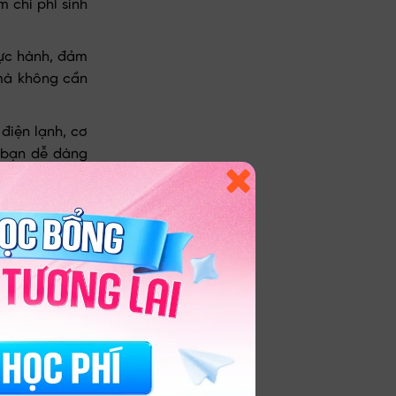
m chi phí sinh
hực hành, đảm
 mà không cần
 điện lạnh, cơ
p bạn dễ dàng
sau 3-6 tháng
mở cơ sở kinh