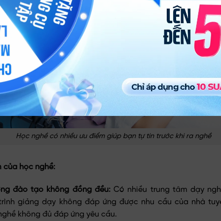
Học nghề có nhiều ưu điểm giúp bạn tự tin trước khi ra nghề
 của học nghề:
ợng đào tạo không đồng đều:
Có nhiều trung tâm dạy ngh
trình giảng dạy không đáp ứng được nhu cầu của nhà tuy
nghề không đủ đáp ứng yêu cầu.