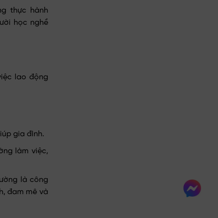
ng thực hành
ười học nghề
việc lao động
iúp gia đình.
ờng làm việc,
hường là công
Chat
ch, đam mê và
messenge