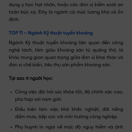
dụng y học hạt nhân, hoặc các đơn vị kiểm soát an
toàn bức xạ. Đây là ngành có mức lương khá và ổn
định.
TOP 11 – Ngành Kỹ thuật tuyển khoáng
Ngành Kỹ thuật tuyển khoáng liên quan đến công
nghệ tách, làm giàu khoáng sản từ quặng thô, là
khâu trung gian quan trọng giữa đơn vị khai thác và
đơn vị chế biến, tiêu thụ sản phẩm khoáng sản.
Tại sao ít người học:
Công việc đòi hỏi sức khỏe tốt, độ chính xác cao,
phù hợp với nam giới.
Điều kiện làm việc khá khắc nghiệt, dãi nắng
dầm mưa, tiếp xúc với môi trường công nghiệp.
Phụ huynh lo ngại về mức độ nguy hiểm và ảnh