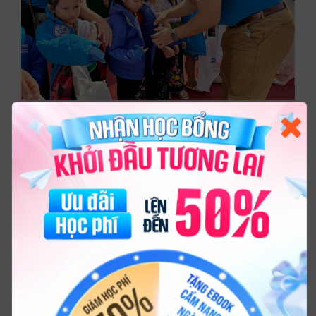
Trò chuyện cùng
Tư vấn viên Legacy Academy
Ngành công tác xã hội hướng đến hỗ trợ và nâng cao
chất lượng cuộc sống cho cộng đồng yếu thế.
Người làm công tác xã hội thường làm việc tại các
cơ sở do chính phủ hoặc phi chính phủ quản lý, các
trung tâm bảo trợ xã hội, bệnh viện, trường học, tổ
chức NGO. Mặc dù thu nhập chưa cao nhưng đây là
nghề mang lại giá trị nhân văn sâu sắc và được xã
hội trân trọng.
TOP 6 – Ngành Công tác thanh thiếu niên
Ngành Công tác Thanh Thiếu niên đào tạo cán bộ