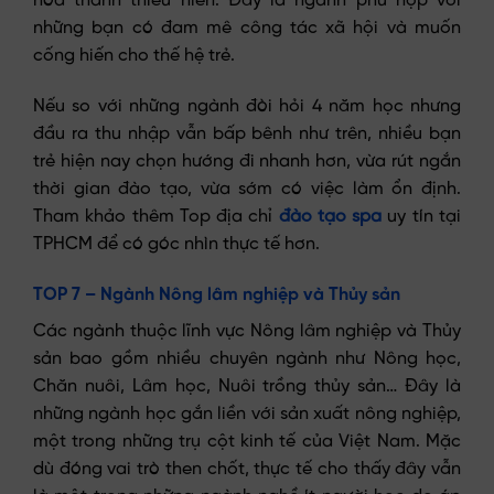
hóa thanh thiếu niên. Đây là ngành phù hợp với
những bạn có đam mê công tác xã hội và muốn
cống hiến cho thế hệ trẻ.
Nếu so với những ngành đòi hỏi 4 năm học nhưng
đầu ra thu nhập vẫn bấp bênh như trên, nhiều bạn
trẻ hiện nay chọn hướng đi nhanh hơn, vừa rút ngắn
thời gian đào tạo, vừa sớm có việc làm ổn định.
Tham khảo thêm Top địa chỉ
đào tạo spa
uy tín tại
TPHCM để có góc nhìn thực tế hơn.
TOP 7 – Ngành Nông lâm nghiệp và Thủy sản
Các ngành thuộc lĩnh vực Nông lâm nghiệp và Thủy
sản bao gồm nhiều chuyên ngành như Nông học,
Chăn nuôi, Lâm học, Nuôi trồng thủy sản… Đây là
những ngành học gắn liền với sản xuất nông nghiệp,
một trong những trụ cột kinh tế của Việt Nam. Mặc
dù đóng vai trò then chốt, thực tế cho thấy đây vẫn