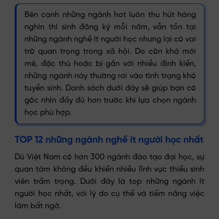
Bên cạnh những ngành hot luôn thu hút hàng
nghìn thí sinh đăng ký mỗi năm, vẫn tồn tại
những ngành nghề ít người học nhưng lại có vai
trò quan trọng trong xã hội. Do còn khá mới
mẻ, đặc thù hoặc bị gắn với nhiều định kiến,
những ngành này thường rơi vào tình trạng khó
tuyển sinh. Danh sách dưới đây sẽ giúp bạn có
góc nhìn đầy đủ hơn trước khi lựa chọn ngành
học phù hợp.
TOP 12 những ngành nghề ít người học nhất
Dù Việt Nam có hơn 300 ngành đào tạo đại học, sự
quan tâm không đều khiến nhiều lĩnh vực thiếu sinh
viên trầm trọng. Dưới đây là top những ngành ít
người học nhất, với lý do cụ thể và tiềm năng việc
làm bất ngờ.