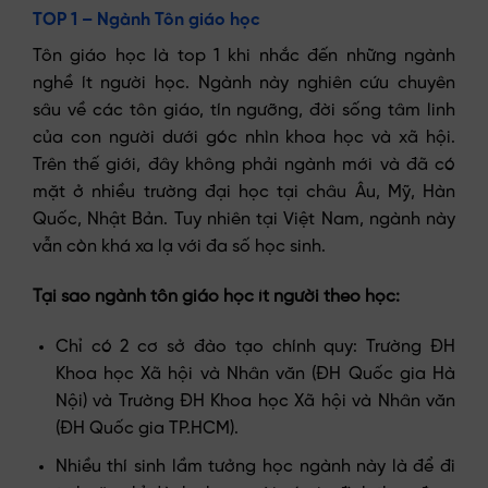
TOP 1 – Ngành Tôn giáo học
Tôn giáo học là top 1 khi nhắc đến những ngành
nghề ít người học. Ngành này nghiên cứu chuyên
sâu về các tôn giáo, tín ngưỡng, đời sống tâm linh
của con người dưới góc nhìn khoa học và xã hội.
Trên thế giới, đây không phải ngành mới và đã có
mặt ở nhiều trường đại học tại châu Âu, Mỹ, Hàn
Quốc, Nhật Bản. Tuy nhiên tại Việt Nam, ngành này
vẫn còn khá xa lạ với đa số học sinh.
Tại sao ngành tôn giáo học ít người theo học:
Chỉ có 2 cơ sở đào tạo chính quy: Trường ĐH
Khoa học Xã hội và Nhân văn (ĐH Quốc gia Hà
Nội) và Trường ĐH Khoa học Xã hội và Nhân văn
(ĐH Quốc gia TP.HCM).
Nhiều thí sinh lầm tưởng học ngành này là để đi