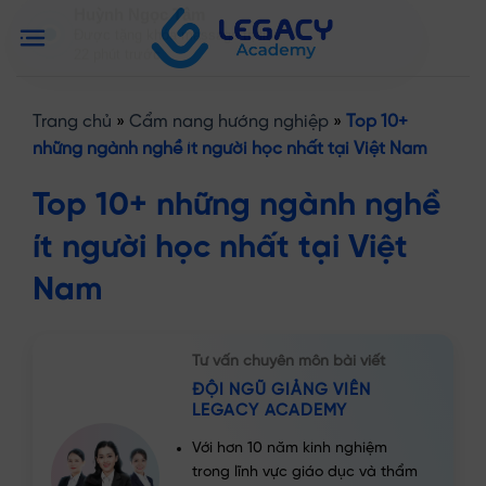
Bỏ
Huỳnh Ngọc Tâm
qua
Được tặng khóa massage trị liệu
nội
22 phút trước
dung
Trang chủ
»
Cẩm nang hướng nghiệp
»
Top 10+
những ngành nghề ít người học nhất tại Việt Nam
Top 10+ những ngành nghề
ít người học nhất tại Việt
Nam
Tư vấn chuyên môn bài viết
ĐỘI NGŨ GIẢNG VIÊN
LEGACY ACADEMY
Với hơn 10 năm kinh nghiệm
trong lĩnh vực giáo dục và thẩm