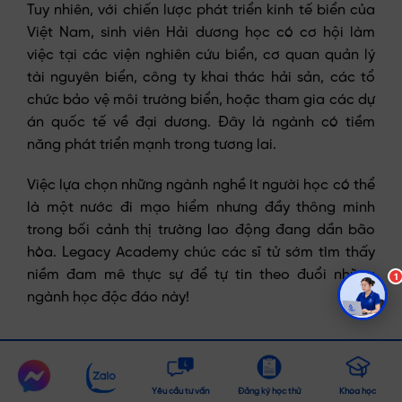
Tuy nhiên, với chiến lược phát triển kinh tế biển của
Việt Nam, sinh viên Hải dương học có cơ hội làm
việc tại các viện nghiên cứu biển, cơ quan quản lý
tài nguyên biển, công ty khai thác hải sản, các tổ
chức bảo vệ môi trường biển, hoặc tham gia các dự
án quốc tế về đại dương. Đây là ngành có tiềm
năng phát triển mạnh trong tương lai.
Việc lựa chọn những ngành nghề ít người học có thể
là một nước đi mạo hiểm nhưng đầy thông minh
trong bối cảnh thị trường lao động đang dần bão
hòa. Legacy Academy chúc các sĩ tử sớm tìm thấy
niềm đam mê thực sự để tự tin theo đuổi những
ngành học độc đáo này!
Chat
Chat
messenger
Yêu cầu tư vấn
Đăng ký học thử
Khóa học